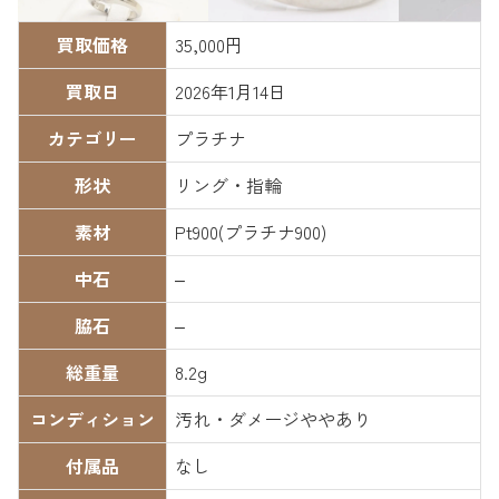
買取価格
35,000円
買取日
2026年1月14日
カテゴリー
プラチナ
形状
リング・指輪
素材
Pt900(プラチナ900)
中石
–
脇石
–
総重量
8.2g
コンディション
汚れ・ダメージややあり
付属品
なし