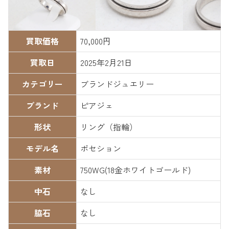
買取価格
70,000円
買取日
2025年2月21日
カテゴリー
ブランドジュエリー
ブランド
ピアジェ
形状
リング（指輪）
モデル名
ポセション
素材
750WG(18金ホワイトゴールド)
中石
なし
脇石
なし