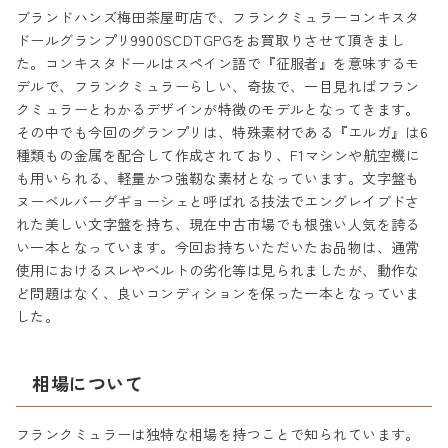
ブランドハンズ梅田茶屋町店で、フランクミュラーコンキスタ
ドールグランプリ9900SCDTGPGをお買取りさせて頂きまし
た。コンキスタドールはスペイン語で『征服者』を意味するモ
デルで、フランクミュラーらしい、奇抜で、一目見ればフラン
クミュラーとわかるデザインが特徴のモデルとなってきます。
その中でも今回のグランプリは、特殊素材である『エルガ』は6
種類もの金属を配合して作成されており、F1マシンや航空機に
も用いられる、軽量かつ強靭な素材となっています。文字盤も
ヌーベルバーグギョーシェと呼ばれる技法でエングレイブドさ
れた美しい文字盤を持ち、現在中古市場でも根強い人気を誇る
い一本となっています。今回お持ちいただいたお品物は、通常
使用におけるスレやベルトの劣化等は見られましたが、動作な
ど問題はなく、良いコンディションを保った一本となっていま
した。
相場について
フランクミュラーは独特な相場を持つことで知られています。