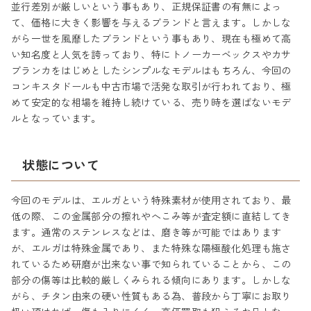
並行差別が厳しいという事もあり、正規保証書の有無によっ
て、価格に大きく影響を与えるブランドと言えます。しかしな
がら一世を風靡したブランドという事もあり、現在も極めて高
い知名度と人気を誇っており、特にトノーカーベックスやカサ
ブランカをはじめとしたシンプルなモデルはもちろん、今回の
コンキスタドールも中古市場で活発な取引が行われており、極
めて安定的な相場を維持し続けている、売り時を選ばないモデ
ルとなっています。
状態について
今回のモデルは、エルガという特殊素材が使用されており、最
低の際、この金属部分の擦れやへこみ等が査定額に直結してき
ます。通常のステンレスなどは、磨き等が可能ではあります
が、エルガは特殊金属であり、また特殊な陽極酸化処理も施さ
れているため研磨が出来ない事で知られていることから、この
部分の傷等は比較的厳しくみられる傾向にあります。しかしな
がら、チタン由来の硬い性質もある為、普段から丁寧にお取り