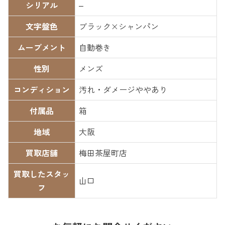
シリアル
–
文字盤色
ブラック×シャンパン
ムーブメント
自動巻き
性別
メンズ
コンディション
汚れ・ダメージややあり
付属品
箱
地域
大阪
買取店舗
梅田茶屋町店
買取したスタッ
山口
フ