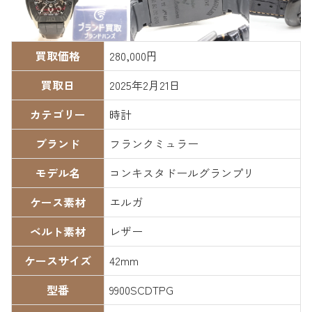
買取価格
280,000円
買取日
2025年2月21日
カテゴリー
時計
ブランド
フランクミュラー
モデル名
コンキスタドールグランプリ
ケース素材
エルガ
ベルト素材
レザー
ケースサイズ
42mm
型番
9900SCDTPG