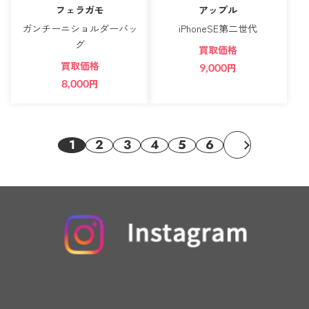
フェラガモ
アップル
ガンチーニショルダーバッ
iPhoneSE第二世代
グ
買取価格
買取価格
9,000
円
8,000
円
1
2
3
4
5
6