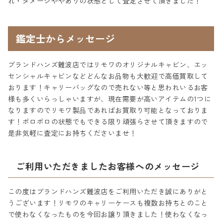
れ・ダメージややありの状態として査定させて頂きました！
鑑定士からメッセージ
ブランドハンズ難波店ではリモワのオリジナルキャビン、エッ
センシャルキャビンなどどんなお品物も大歓迎で高価買取して
おります！キャリーバッグなので売れない等と思われいるお客
様も多くいらっしゃいますが、現在需要が高いアイテムの1つに
なりますのでリモワ製品であればお買取り可能となっておりま
す！ボロボロの状態でもできる限り頑張らさせて頂きますので
是非気軽に査定にお持ちくださいませ！
ご利用いただきましたお客様へのメッセージ
この度はブランドハンズ難波店をご利用いただき誠にありがと
うございます！リモワのキャリーケースも複数お持ちとのこと
で使わなくなったものを今回お譲り頂きました！使わなくなっ