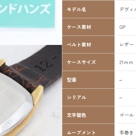
モデル名
デヴィ
ケース素材
GP
ベルト素材
レザー
ケースサイズ
21ｍｍ
型番
–
シリアル
–
文字盤色
ゴール
ムーブメント
手巻き