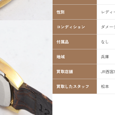
性別
レディ
コンディション
ダメー
付属品
なし
地域
兵庫
買取店舗
JR西宮
買取したスタッフ
松本