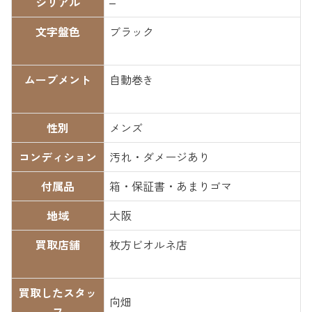
シリアル
–
文字盤色
ブラック
ムーブメント
自動巻き
性別
メンズ
コンディション
汚れ・ダメージあり
付属品
箱・保証書・あまりゴマ
地域
大阪
買取店舗
枚方ビオルネ店
買取したスタッ
向畑
フ