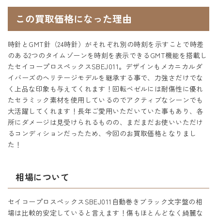
この買取価格になった理由
時針とGMT針（24時針）がそれぞれ別の時刻を示すことで時差
のある2つのタイムゾーンを時刻を表示できるGMT機能を搭載し
たセイコープロスペックスSBEJ011。デザインもメカニカルダ
イバーズのヘリテージモデルを継承する事で、力強さだけでな
く上品な印象も与えてくれます！回転ベゼルには耐傷性に優れ
たセラミック素材を使用しているのでアクティブなシーンでも
大活躍してくれます！長年ご愛用いただいていた事もあり、各
所にダメージは見受けられるものの、まだまだお使いいただけ
るコンディションだったため、今回のお買取価格となりまし
た！
相場について
セイコープロスペックスSBEJ011自動巻きブラック文字盤の相
場は比較的安定していると言えます！傷もほとんどなく綺麗な