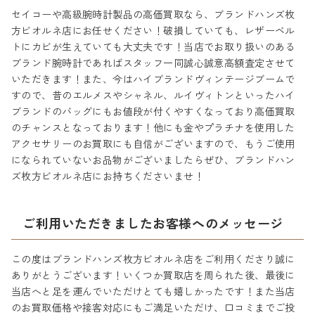
セイコーや高級腕時計製品の高価買取なら、ブランドハンズ枚
方ビオルネ店にお任せください！破損していても、レザーベル
トにカビが生えていても大丈夫です！当店でお取り扱いのある
ブランド腕時計であればスタッフ一同誠心誠意高額査定させて
いただきます！また、今はハイブランドヴィンテージブームで
すので、昔のエルメスやシャネル、ルイヴィトンといったハイ
ブランドのバッグにもお値段が付くやすくなっており高価買取
のチャンスとなっております！他にも金やプラチナを使用した
アクセサリーのお買取にも自信がございますので、もうご使用
になられていないお品物がございましたらぜひ、ブランドハン
ズ枚方ビオルネ店にお持ちくださいませ！
ご利用いただきましたお客様へのメッセージ
この度はブランドハンズ枚方ビオルネ店をご利用くださり誠に
ありがとうございます！いくつか買取店を周られた後、最後に
当店へと足を運んでいただけとても嬉しかったです！また当店
のお買取価格や接客対応にもご満足いただけ、口コミまでご投