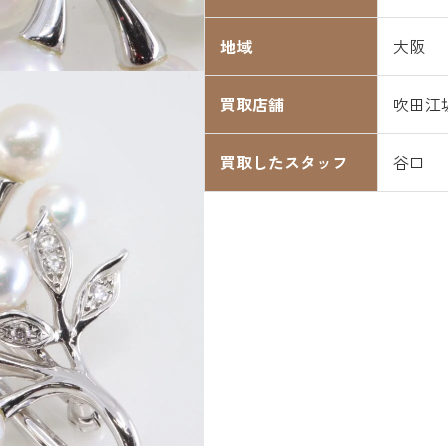
地域
大阪
買取店舗
吹田江
買取したスタッフ
谷口