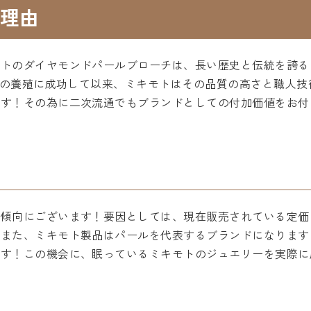
理由
モトのダイヤモンドパールブローチは、長い歴史と伝統を誇る
真珠の養殖に成功して以来、ミキモトはその品質の高さと職人
ます！その為に二次流通でもブランドとしての付加価値をお付
昇傾向にございます！要因としては、現在販売されている定価
！また、ミキモト製品はパールを代表するブランドになります
です！この機会に、眠っているミキモトのジュエリーを実際に