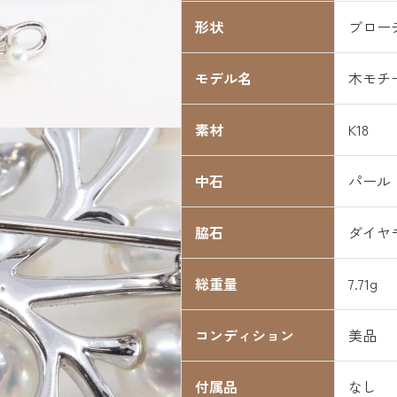
形状
ブロー
モデル名
木モチ
素材
K18
中石
パール
脇石
ダイヤ
総重量
7.71g
コンディション
美品
付属品
なし