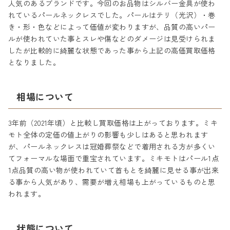
人気のあるブランドです。今回のお品物はシルバー金具が使わ
れているパールネックレスでした。パールはテリ（光沢）・巻
き・形・色などによって価値が変わりますが、品質の高いパー
ルが使われていた事とスレや傷などのダメージは見受けられま
したが比較的に綺麗な状態であった事から上記の高価買取価格
となりました。
相場について
3年前（2021年頃）と比較し買取価格は上がっております。ミキ
モト全体の定価の値上がりの影響も少しはあると思われます
が、パールネックレスは冠婚葬祭などで着用される方が多くい
てフォーマルな場面で重宝されています。ミキモトはパール1点
1点品質の高い物が使われていて首もとを綺麗に見せる事が出来
る事から人気があり、需要が増え相場も上がっているものと思
われます。
状態について