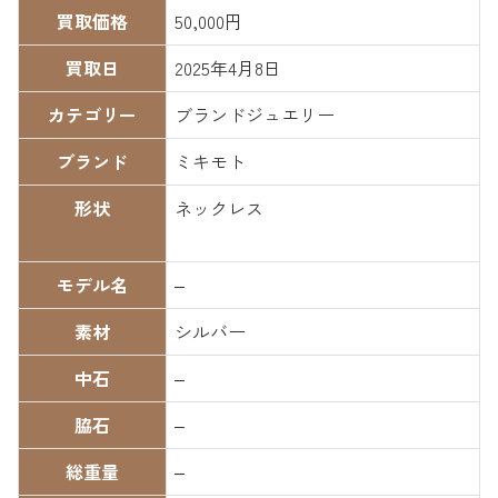
買取価格
50,000円
買取日
2025年4月8日
カテゴリー
ブランドジュエリー
ブランド
ミキモト
形状
ネックレス
モデル名
–
素材
シルバー
中石
–
脇石
–
総重量
–