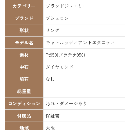
カテゴリー
ブランドジュエリー
ブランド
ブシュロン
形状
リング
モデル名
キャトルラディアントエタニティ
素材
Pt950(プラチナ950)
中石
ダイヤモンド
脇石
なし
総重量
–
コンディション
汚れ・ダメージあり
付属品
保証書
地域
大阪