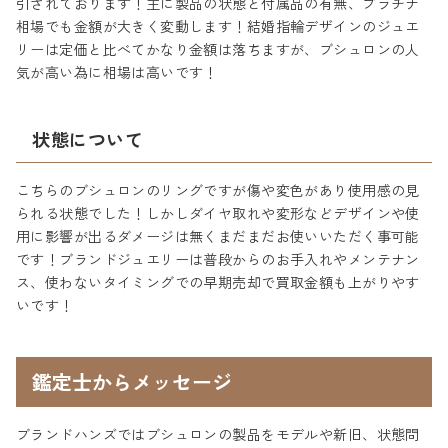
引されております！主に製品の状態と付属品の有無、プラチナ
相場でも金額が大きく変動します！結婚指輪デザインのジュエ
リーは定価と比べてかなり金額は落ちますが、ブシュロンの人
気が高い為に相場は高いです！
状態について
こちらのブシュロンのリングですが傷や変色があり使用感の見
られる状態でした！しかしダイヤ取れや変形などデザインや使
用に影響が出るダメージは無くまだまだお使いいただく事可能
です！ブランドジュエリーは普段からのお手入れやメンテナン
ス、使わないタイミングでの早期売却で買取金額も上がりやす
いです！
鑑定士からメッセージ
ブランドハンズではブシュロンの製品をモデルや新旧、状態問