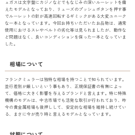
ェガスは文字盤にカジノなどでもなじみの深いルーレットを備
えたモデルとなっており、リューズのプッシュボタンを押す事
でルーレットの針が高速回転するギミックがある大変ユニーク
な一本となっています。今回お持ちいただいたお品物は、通常
使用におけるスレやベルトの劣化等は見られましたが、動作な
ど問題はなく、良いコンディションを保った一本となっていま
した。
相場について
フランクミュラーは独特な相場を持つことで知られています。
並行差別が厳しいという事もあり、正規保証書の有無によっ
て、価格に大きく影響を与えるブランドと言えます。特に特殊
機構のモデルは、中古市場でも活発な取引が行われており、昨
今の貴金属相場も後押しして、安定的な相場を維持し続けてい
る、まさに今が売り時と言えるモデルとなっています。
状態について