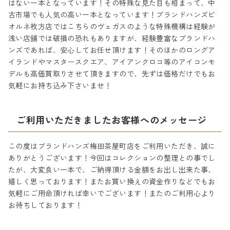
はない一本となっています！その特殊な見た目も相まって、中
古市場でも人気の高い一本となっています！ブランドハンズビ
オルネ枚方店ではこちらのヴェガスのような特殊機構は経験が
浅い店舗では破損の恐れもありますが、経験豊富なブランドハ
ンズであれば、安心してお任せ頂けます！そのほかのロングア
イランドやマスタースクエア、アイアンクロコ等のアイコンモ
デルも高価買取りさせて頂きますので、先ずは価格だけでもお
気軽にお持ち込み下さいませ！
ご利用いただきましたお客様へのメッセージ
この度はブランドハンズ梅田茶屋町店をご利用いただき、誠に
ありがとうございます！今回はコレクションの整理との事でし
たが、大変良い一本で、ご納得頂ける金額をお出し出来た事、
嬉しく思っております！またお買い換えの資金作りなどでもお
気軽にご用命頂ければ幸いでございます！またのご利用心より
お待ちしております！