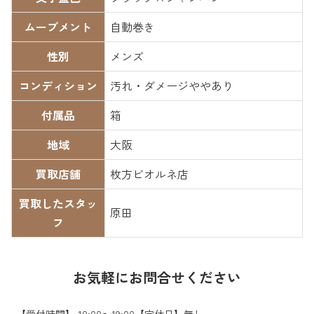
ムーブメント
自動巻き
性別
メンズ
コンディション
汚れ・ダメージややあり
付属品
箱
地域
大阪
買取店舗
枚方ビオルネ店
買取したスタッ
原田
フ
お気軽にお問合せください