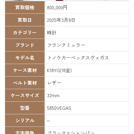
買取価格
800,000円
買取日
2025年3月8日
カテゴリー
時計
ブランド
フランクミュラー
モデル名
トノウカーベックスヴェガス
ケース素材
K18YG(18金)
ベルト素材
レザー
ケースサイズ
32mm
型番
5850VEGAS
シリアル
–
文字盤色
ブラック×シャンパン