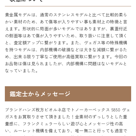
貴金属モデルは、通常のステンレスモデルと比べて比較的柔ら
かい素材のため、あて傷等が入りやすい事も素材上の特徴と言
えます。形状的に局面が多いモデルではありますが、裏蓋付近
の側面等はあて傷が入りやすいため、取り扱いに注意して頂く
と、査定額アップに繋がります。また、ヴェガス等の特殊機構
を持つモデルは、内部機構の破損などは大きな減額に繋がるた
め、出来る限り丁寧なご使用が高価買取に繋がります。今回の
お品物は傷は見られましたが、内部機構に問題はないモデルと
なっていました。
鑑定士からメッセージ
ブランドハンズ枚方ビオルネ店でトノーカーベックス 5850 ヴェ
ガスをお買取りさせて頂きました！金素材のずっしりとした重
量感に、フランクミュラーらしい遊び心とメッセージ性の高
い、ルーレット機構を備えており、唯一無二と行っても過言で