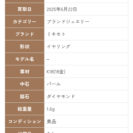
買取日
2025年6月22日
カテゴリー
ブランドジュエリー
ブランド
ミキモト
形状
イヤリング
モデル名
–
素材
K18(18金)
中石
パール
脇石
ダイヤモンド
総重量
1.6g
コンディション
美品