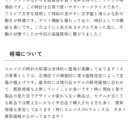
く、シンプルながらも高級感を放つ丸みを持ったデザインが特
徴的です。この時計は日常で使いやすいケースサイズであり、
アラビア文字を採用して時刻の見やすい文字盤と滑らかな針の
動きが特徴です。デイト機能も備わっており、時計としての機
能も高いです。このように人気のあるモデルであった為に、不
動の状態でしたが今回の高価買取に繋がりました！
相場について
エルメスの時計の相場は全体的に価格が高騰しております！そ
の背景としては、正規店での複数回に渡る価格改定によって定
価の値上げです。基本的には現行品モデルの販売価格に合わせ
て、買取相場も上昇していくことが多いです！特に現在と昔で
製品の見た目でデザインが変わらない商品は、モデルが古くて
も新品では買えないからと中古品で購入される方も多く、買取
相場も安定しております！特にエルメスのHウォッチは、大きく
買取価格が上がっております！