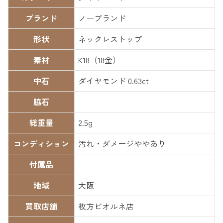
ブランド
ノーブランド
形状
ネックレストップ
素材
K18（18金）
中石
ダイヤモンド 0.63ct
脇石
総重量
2.5g
コンディション
汚れ・ダメージややあり
付属品
地域
大阪
買取店舗
枚方ビオルネ店