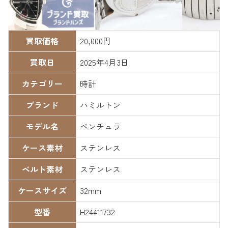
買取価格
20,000円
買取日
2025年4月3日
カテゴリー
時計
ブランド
ハミルトン
モデル名
ベンチュラ
ケース素材
ステンレス
ベルト素材
ステンレス
ケースサイズ
32mm
型番
H24411732