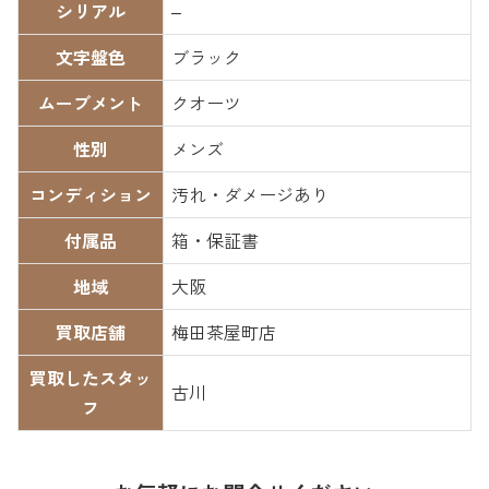
シリアル
–
文字盤色
ブラック
ムーブメント
クオーツ
性別
メンズ
コンディション
汚れ・ダメージあり
付属品
箱・保証書
地域
大阪
買取店舗
梅田茶屋町店
買取したスタッ
古川
フ