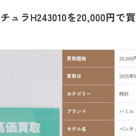
ラH243010を20,000円
買取価格
20,000
買取日
2025年
カテゴリー
時計
ブランド
ハミル
モデル名
ベンチ