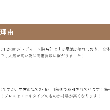
理由
H243010/レディース腕時計ですが電池が切れており、
場でも人気が高い為に高価買取に繋がりました！
010ですが、中古市場で2～5万円前後で取引されています！
す！ブレスはメッキタイプのものが相場が高くなります！