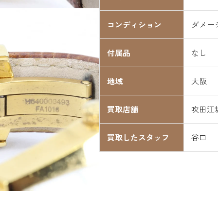
コンディション
ダメー
付属品
なし
地域
大阪
買取店舗
吹田江
買取したスタッフ
谷口