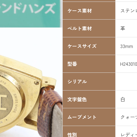
ケース素材
ステン
ベルト素材
革
ケースサイズ
33mm
型番
H24301
シリアル
文字盤色
白
ムーブメント
クォー
性別
レディ