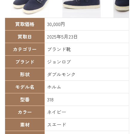
買取価格
30,000円
買取日
2025年5月23日
カテゴリー
ブランド靴
ブランド
ジョンロブ
形状
ダブルモンク
モデル名
ホルム
型番
318
カラー
ネイビー
素材
スエード