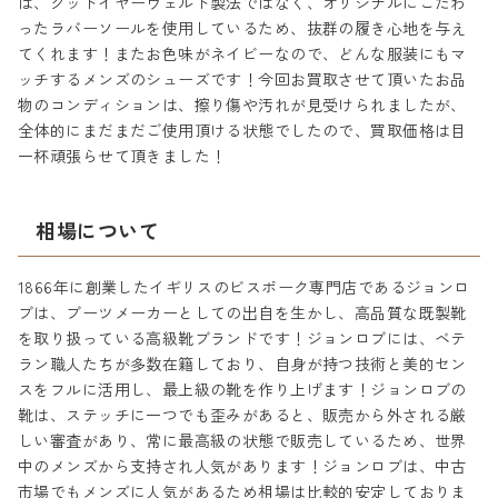
は、グッドイヤーウェルト製法ではなく、オリジナルにこだわ
ったラバーソールを使用しているため、抜群の履き心地を与え
てくれます！またお色味がネイビーなので、どんな服装にもマ
ッチするメンズのシューズです！今回お買取させて頂いたお品
物のコンディションは、擦り傷や汚れが見受けられましたが、
全体的にまだまだご使用頂ける状態でしたので、買取価格は目
一杯頑張らせて頂きました！
相場について
1866年に創業したイギリスのビスポーク専門店であるジョンロ
ブは、ブーツメーカーとしての出自を生かし、高品質な既製靴
を取り扱っている高級靴ブランドです！ジョンロブには、ベテ
ラン職人たちが多数在籍しており、自身が持つ技術と美的セン
スをフルに活用し、最上級の靴を作り上げます！ジョンロブの
靴は、ステッチに一つでも歪みがあると、販売から外される厳
しい審査があり、常に最高級の状態で販売しているため、世界
中のメンズから支持され人気があります！ジョンロブは、中古
市場でもメンズに人気があるため相場は比較的安定しておりま