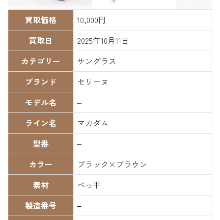
買取価格
10,000円
買取日
2025年10月11日
カテゴリー
サングラス
ブランド
セリーヌ
モデル名
–
ライン名
マカダム
型番
–
カラー
ブラック×ブラウン
素材
べっ甲
製造番号
–