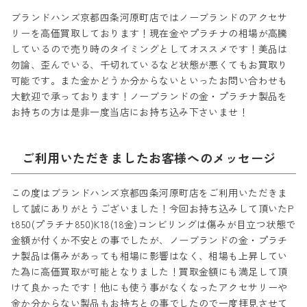
ブランドハンズ京都四条河原町店ではノーブランドのアクセサ
リーを高価買取しております！現在金やプラチナの相場が高騰
しているので売り時のタイミングとしてオススメです！美品は
勿論、歪んでいる、千切れているなど状態が悪くてもお買取り
可能です。また金かどうか分からないといったお問い合わせも
大歓迎で承っております！ノーブランドの金・プラチナ製品を
お持ちの方は是非一度当店にお持ち込み下さいませ！
ご利用いただきましたお客様へのメッセージ
この度はブランドハンズ京都四条河原町店をご利用いただきま
して誠にありがとうございました！今回お持ち込みして頂いたP
t850(プラチナ850)K18(18金)コンビリングは傷みが目立つ状態で
金額が付くか不安との事でしたが、ノーブランドの金・プラチ
ナ製品は傷みがあっても相場に影響はなく、相場も上昇してい
た為に高価買取が可能となりました！買取金額にも満足して頂
けて良かったです！他にも使う事がなくなったアクセサリーや
金か分からない製品もお持ちとの事でしたので一度拝見させて