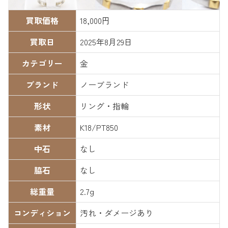
買取価格
18,000円
買取日
2025年8月29日
カテゴリー
金
ブランド
ノーブランド
形状
リング・指輪
素材
K18/PT850
中石
なし
脇石
なし
総重量
2.7g
コンディション
汚れ・ダメージあり