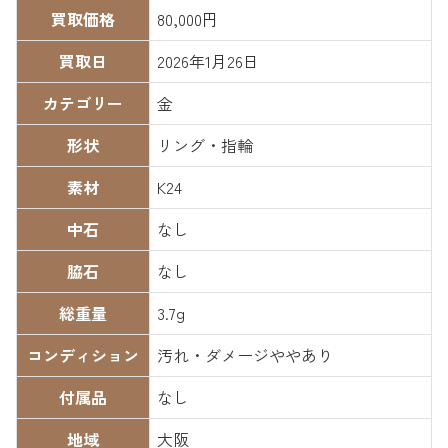
買取価格
80,000円
買取日
2026年1月26日
カテゴリー
金
形状
リング・指輪
素材
K24
中石
なし
脇石
なし
総重量
3.7g
コンディション
汚れ・ダメージややあり
付属品
なし
地域
大阪