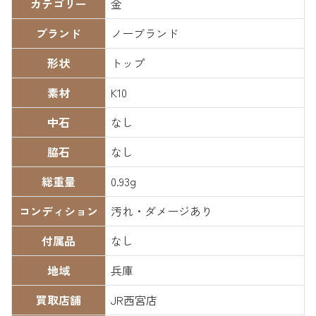
カテゴリー
金
ブランド
ノーブランド
形状
トップ
素材
K10
中石
なし
脇石
なし
総重量
0.93g
コンディション
汚れ・ダメージあり
付属品
なし
地域
兵庫
買取店舗
JR西宮店