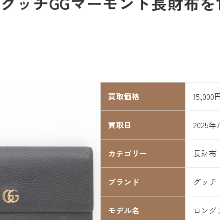
ッチGGマーモント長財布を15
買取価格
15,000
買取日
2025年
カテゴリー
長財布
ブランド
グッチ
モデル名
ロング