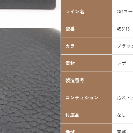
ライン名
GGマ
型番
456116
カラー
ブラッ
素材
レザー
製造番号
–
コンディション
汚れ・
付属品
なし
地域
京都