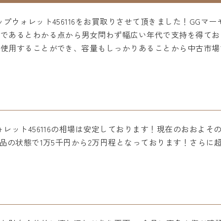
プウォレット456116をお買取りさせて頂きました！GGマ
品であるとわかる点から男女問わず幅広い年代で支持を得てお
ず使用することができ、容量もしっかりあることから中古市場
レット456116の相場は安定しております！現在のおおよ
美品の状態で1万5千円から2万円程となっております！さらに