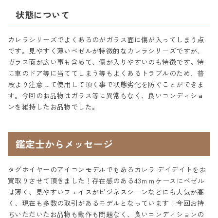
状態について
カレラシリーズでよくあるのがガラス面に傷が入ってしまう点
です。見やすく薄いベゼルが特徴的なカレラシリーズですが、
ガラス面が広い事も含めて、傷が入りやすいのも特徴です。特
に車のドア等に当ててしまう等もよくあるトラブルのため、普
段より注意して使用して頂く事で状態劣化を防ぐことができま
す。今回のお品物はガラス等に異常もなく、良いコンディショ
ンを維持したお品物でした。
鑑定士からメッセージ
タグホイヤーのアイコンモデルでもあるカレラ デイデイトをお
買取りさせて頂きました！存在感のある43ｍｍケースにベゼル
は薄く、見やすいフェイスがビジネスシーンなどにも人気が高
く、現在も多数の取引があるモデルとなっています！今回お持
ちいただいたお品物も動作も問題なく、良いコンディションの