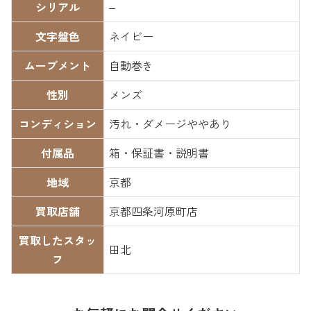
シリアル
–
文字盤色
ネイビー
ムーブメント
自動巻き
性別
メンズ
コンディション
汚れ・ダメージややあり
付属品
箱・保証書・説明書
地域
京都
買取店舗
京都四条河原町店
買取したスタッ
田北
フ