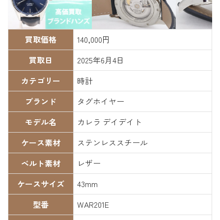
買取価格
140,000円
買取日
2025年6月4日
カテゴリー
時計
ブランド
タグホイヤー
モデル名
カレラ デイデイト
ケース素材
ステンレススチール
ベルト素材
レザー
ケースサイズ
43mm
型番
WAR201E