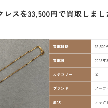
クレスを33,500円で買取しまし
買取価格
33,500
買取日
2025年
カテゴリー
金
ブランド
ノーブ
形状
ネック