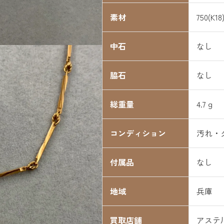
素材
750(K18
中石
なし
脇石
なし
総重量
4.7ｇ
コンディション
汚れ・
付属品
なし
地域
兵庫
買取店舗
アステ