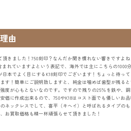
理由
て頂きました！750刻印？なんだか聞き慣れない響きですよね
5％）含まれていますよという表記で、海外では主にこちらの10
が日本でよく目にするK18刻印でございます！ちょっと待って！な
います！簡単にご説明致しますと、純金は噛めば歯型が残ると
強度が心もとないなのです。ですので残りの25％を鉄や、
安価に作成出来るので、750やK18はコスト面でも優しいお
プのネックレスでして、喜平（キヘイ）と呼ばれるタイプのも
り、お買取価格も精一杯頑張らせて頂きました！