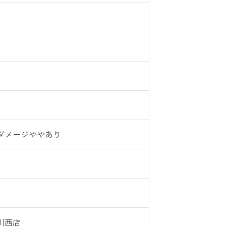
)
ダメージややあり
川西店