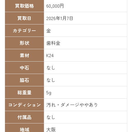
買取価格
60,000円
買取日
2026年1月7日
カテゴリー
金
形状
歯科金
素材
K24
中石
なし
脇石
なし
総重量
5g
コンディション
汚れ・ダメージややあり
付属品
なし
地域
大阪