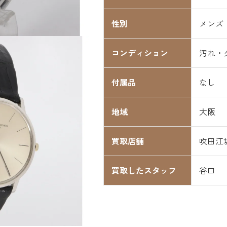
性別
メンズ
コンディション
汚れ・
付属品
なし
地域
大阪
買取店舗
吹田江
買取したスタッフ
谷口