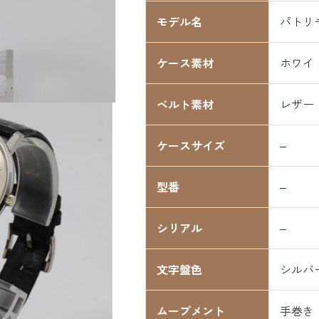
モデル名
パトリ
ケース素材
ホワイ
ベルト素材
レザー
ケースサイズ
–
型番
–
シリアル
–
文字盤色
シルバ
ムーブメント
手巻き