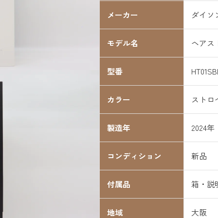
メーカー
ダイソ
モデル名
ヘアス
型番
HT01SB
カラー
ストロ
製造年
2024年
コンディション
新品
付属品
箱・説
地域
大阪