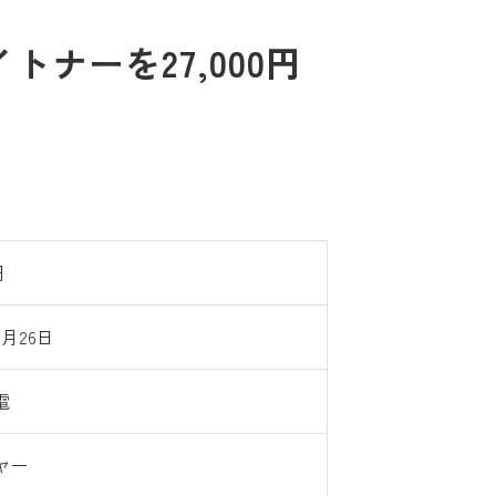
ナーを27,000円
円
6月26日
電
ヤー