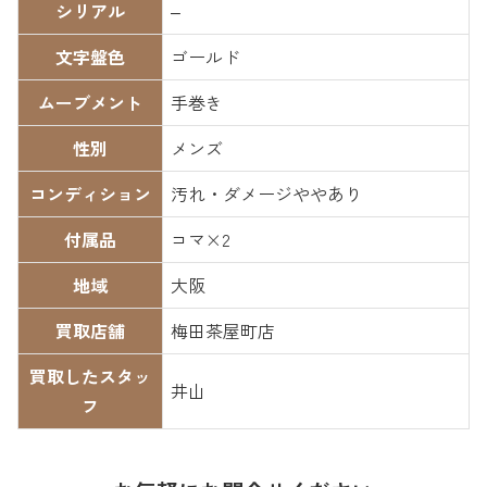
シリアル
–
文字盤色
ゴールド
ムーブメント
手巻き
性別
メンズ
コンディション
汚れ・ダメージややあり
付属品
コマ×2
地域
大阪
買取店舗
梅田茶屋町店
買取したスタッ
井山
フ