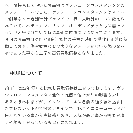
本日お持ちして頂いたお品物はヴァシュロンコンスタンタンの
メッシュドールでした。ヴァシュロンコンスタンタンはスイス
で創業された老舗時計ブランドで世界三大時計の一つに数えら
れていて、パテックフィリップ・オーデマピゲとともに雲上ブ
ランドと呼ばれていて特に高価な位置づけになっております。
今回のお品物はK18（18金）素材の手巻き時計で動作も正常に稼
働しており、傷や変色などの大きなダメージがない状態のお品
物であった事から上記の高価買取価格となりました。
相場について
2年前（2022年頃）と比較し買取価格は上がっております。ヴァ
シュロンコンスタンタン全体の定価の値上がりの影響も少しは
あると思われますが、メッシュドールは名前の通り編み込まれ
たブレスレットが特徴のデザインで、18金イエローゴールドが
使われている事から高級感もあり、人気が高い事から需要が増
え相場も上がっているものと思われます。