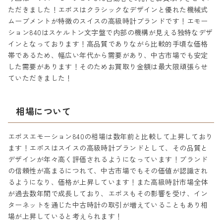
ただきました！エポスはクラシックなデザインと優れた機械式
ムーブメントが特徴のスイスの高級時計ブランドです！エモー
ション840はスケルトン文字盤で内部の機構が見える独特なデザ
インとなっております！高品質でありながら比較的手頃な価格
帯であるため、幅広い年代から需要があり、中古市場でも安定
した需要があります！そのためお買取り金額は最大限頑張らせ
ていただきました！
相場について
エポスエモーション840の相場は数年前と比較して上昇しており
ます！エポスはスイスの高級時計ブランドとして、その品質と
デザインが年々高く評価されるようになっています！ブランド
の信頼性が高まるにつれて、中古市場でもその価値が認識され
るようになり、価格が上昇しています！また高級時計市場全体
が過去数年間で成長しており、エポスもその影響を受け、イン
ターネットを通じた中古時計の取引が増えていることもあり相
場が上昇していると考えられます！