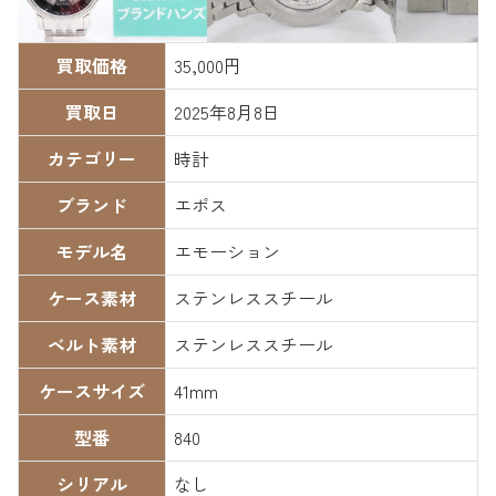
買取価格
35,000円
買取日
2025年8月8日
カテゴリー
時計
ブランド
エポス
モデル名
エモーション
ケース素材
ステンレススチール
ベルト素材
ステンレススチール
ケースサイズ
41mm
型番
840
シリアル
なし