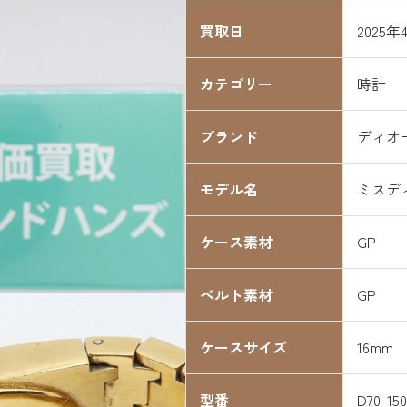
買取日
2025年
カテゴリー
時計
ブランド
ディオ
モデル名
ミスデ
ケース素材
GP
ベルト素材
GP
ケースサイズ
16mm
型番
D70-150