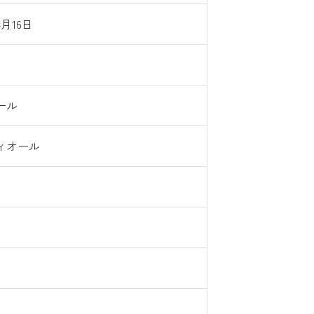
4月16日
ール
ィオール