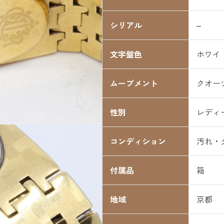
シリアル
–
文字盤色
ホワイ
ムーブメント
クオー
性別
レディ
コンディション
汚れ・
付属品
箱
地域
京都