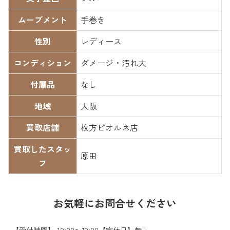
ムーブメント
手巻き
性別
レディース
コンディション
ダメージ・汚れ大
付属品
なし
地域
大阪
買取店舗
枚方ビオルネ店
買取したスタッ
原田
フ
お気軽にお問合せください