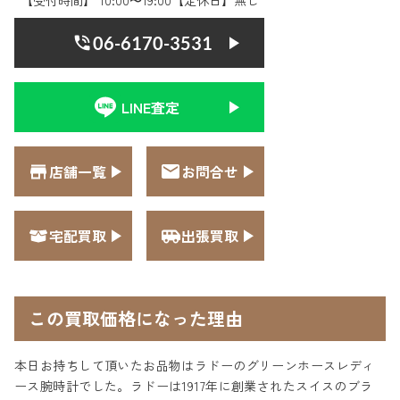
【受付時間】 10:00〜19:00【定休日】無し
06-6170-3531
LINE査定
店舗一覧
お問合せ
宅配買取
出張買取
この買取価格になった理由
本日お持ちして頂いたお品物はラドーのグリーンホースレディ
ース腕時計でした。ラドーは1917年に創業されたスイスのブラ