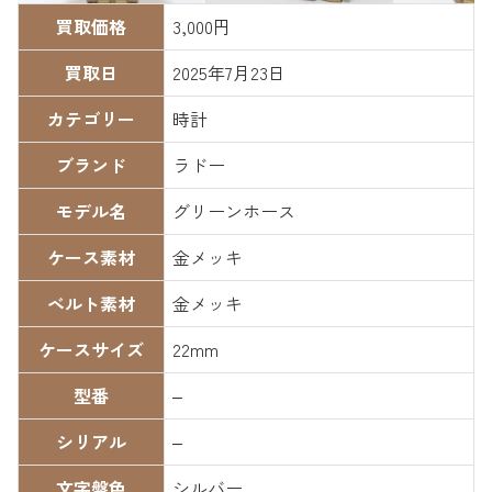
買取価格
3,000円
買取日
2025年7月23日
カテゴリー
時計
ブランド
ラドー
モデル名
グリーンホース
ケース素材
金メッキ
ベルト素材
金メッキ
ケースサイズ
22mm
型番
–
シリアル
–
文字盤色
シルバー