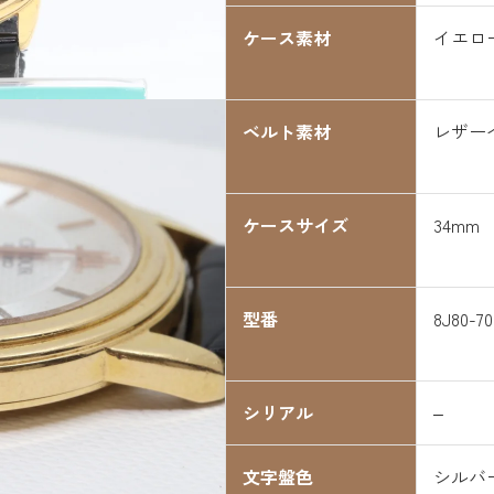
ケース素材
イエロ
ベルト素材
レザー
ケースサイズ
34mm
型番
8J80-70
シリアル
–
文字盤色
シルバ