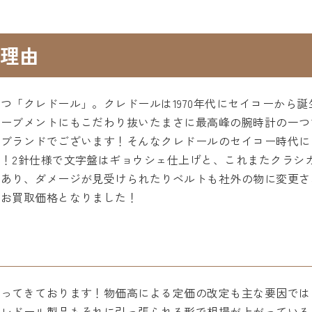
理由
つ「クレドール」。クレドールは1970年代にセイコーから
ーブメントにもこだわり抜いたまさに最高峰の腕時計の一つで
ブランドでございます！そんなクレドールのセイコー時代にリ
！2針仕様で文字盤はギョウシェ仕上げと、これまたクラシ
もあり、ダメージが見受けられたりベルトも社外の物に変更さ
のお買取価格となりました！
がってきております！物価高による定価の改定も主な要因では
クレドール製品もそれに引っ張られる形で相場が上がっている