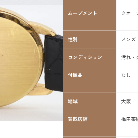
ムーブメント
クオー
性別
メンズ
コンディション
汚れ・
付属品
なし
地域
大阪
買取店舗
梅田茶