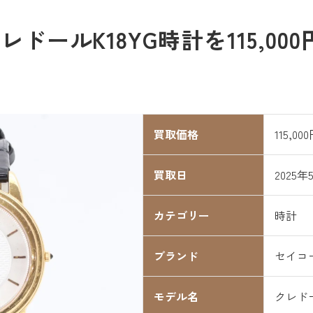
ドールK18YG時計を115,00
買取価格
115,00
買取日
2025年
カテゴリー
時計
ブランド
セイコ
モデル名
クレド