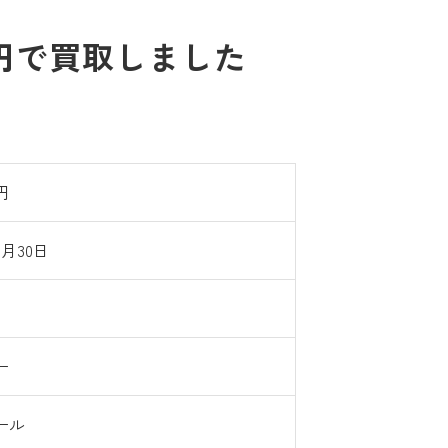
0円で買取しました
0円
5月30日
ー
ール