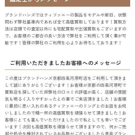
ブランドハンズではティファニーの製品をモデルや新旧、状態
問わず弊社基準内であれば全て高価買取しております！買取方
法は店頭での査定以外にも宅配買取や出張買取もございますの
で、お客様のご都合の良い方法で弊社をご利用して頂く事が可
能です！皆様の弊社のご利用を心よりお待ちしております！
ご利用いただきましたお客様へのメッセージ
この度はブランドハンズ京都四条河原町店をご利用して頂きま
して誠にありがとうございます！お客様が京都の四条河原町で
買取店を探していた所弊社の口コミの評価が高く、店舗の雰囲
気も明るく入りやすかったとの事でご来店頂きました！お客様
に最初に思い入れのあるティファニーのリングとのお話をお伺
いしましたので精一杯の高価買取を頑張らせて頂きました！お
客様にとても喜んでいただけましたので私としても幸いでござ
います！次回も高価買取を頑張らせて頂きますので、何かご売
却や処分を検討されているお品物がございましたら是非ブラン