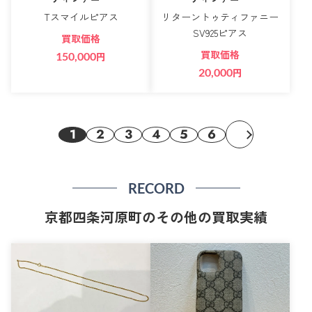
Tスマイルピアス
リターントゥティファニー
SV925ピアス
買取価格
買取価格
150,000
円
20,000
円
1
2
3
4
5
6
RECORD
京都四条河原町のその他の買取実績