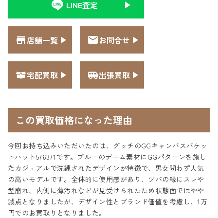
LINE査定
店舗一覧
お問合せ
宅配買取
出張買取
この買取価格になった理由
今回お持ち込みいただいたのは、グッチのGGキャンバスバケッ
トハット576371です。ブルーのデニム素材にGGパターンを施し
たカジュアルで洗練されたデザインが特徴で、男女問わず人気
の高いモデルです。全体的に使用感があり、ツバの縁にスレや
型崩れ、内側に薄汚れなどが見受けられたため状態面ではやや
減点となりましたが、デザイン性とブランド価値を考慮し、1万
円でのお買取りとなりました。