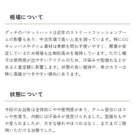
相場について
グッチのバケットハットは近年のストリートファッションブー
ムの影響もあり、中古市場で高い人気を誇っています。特にGG
キャンバスやデニム素材は季節を問わず使いやすく、需要が安
定しているため相場も比較的高めを維持しています。ただし帽
子は使用感が出やすいアイテムのため、汗染みや型崩れなどが
あると査定額に影響します。状態の良い個体や、希少カラーは
特に高値がつきやすい傾向にあります。
状態について
今回のお品物は全体的にやや使用感があり、デニム部分にはス
レや色落ち、内側には汗染みが見受けられました。型崩れもや
や見られましたが、大きな破れやほつれはなく、まだまだご使
用いただける状態でした。