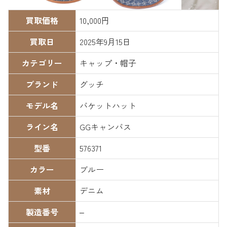
買取価格
10,000円
買取日
2025年9月15日
カテゴリー
キャップ・帽子
ブランド
グッチ
モデル名
バケットハット
ライン名
GGキャンバス
型番
576371
カラー
ブルー
素材
デニム
製造番号
–