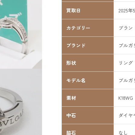
買取日
2025年
カテゴリー
ブラン
ブランド
ブルガ
形状
リング
モデル名
ブルガ
素材
K18WG
中石
ダイヤ
脇石
なし