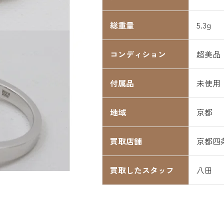
総重量
5.3g
コンディション
超美品
付属品
未使用
地域
京都
買取店舗
京都四
買取したスタッフ
八田