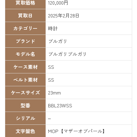
買取価格
120,000円
買取日
2025年2月28日
カテゴリー
時計
ブランド
ブルガリ
モデル名
ブルガリブルガリ
ケース素材
SS
ベルト素材
SS
ケースサイズ
23mm
型番
BBL23WSS
シリアル
–
文字盤色
MOP【マザーオブパール】