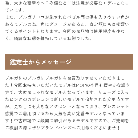
為、大きな衝撃やへこみ傷などには注意が必要なモデルとなっ
ています。
また、ブルガリロゴが施されたベゼル面の傷も入りやすい角が
あるモデルの為、角にダメージがあると、査定額にも直接響い
てくるポイントとなります。今回のお品物は使用頻度も少な
く、綺麗な状態を維持している状態でした。
鑑定士からメッセージ
ブルガリのブルガリブルガリをお買取りさせていただきまし
た！今回お持ちいただいたモデルはMOPの杢目も緩やかな輝き
方で、大変おしゃれなモデルとなっています。リューズに入っ
たピンクのカボションは新しいモデルで追加された変更点です
が、見た目にも大きなアクセントとなっており、ブレスレット
感覚でご着用頂けるため人気も高い定番モデルとなっていま
す！中古市場では頻繁に取引があるモデルですので、ご売却を
ご検討の際はぜひブランドハンズへご用命くださいませ！