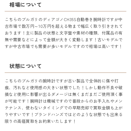
相場について
こちらのブルガリのディアゴノCH35S自動巻き腕時計ですが中
古市場で数万円～10万円を超える物まで幅広く取り引きされて
おります！主に製品の状態と文字盤や素材の種類、付属品の有
無や需要などによって金額が大きく変動します！古いモデルで
すが中古市場でも需要が多いモデルですので相場は高いです！
状態について
こちらのブルガリの腕時計ですが古い製品で全体的に傷や打
痕、汚れなど使用感の大きい状態でした！しかし動作不良や破
損など使用に影響が出るダメージは無くまだまだご使用頂く事
が可能です！腕時計は機械ですので普段からのお手入れやメン
テナンス、使わないタイミングでの早期売却で買取金額も上が
りやすいです！ブランドハンズではどのような状態でも出来る
限りの高価買取をお約束いたします！