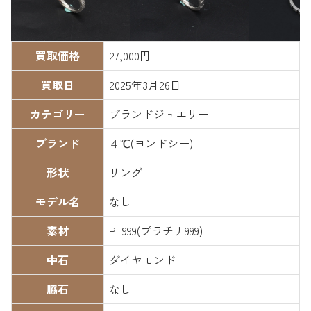
買取価格
27,000円
買取日
2025年3月26日
カテゴリー
ブランドジュエリー
ブランド
４℃(ヨンドシー)
形状
リング
モデル名
なし
素材
PT999(プラチナ999)
中石
ダイヤモンド
脇石
なし