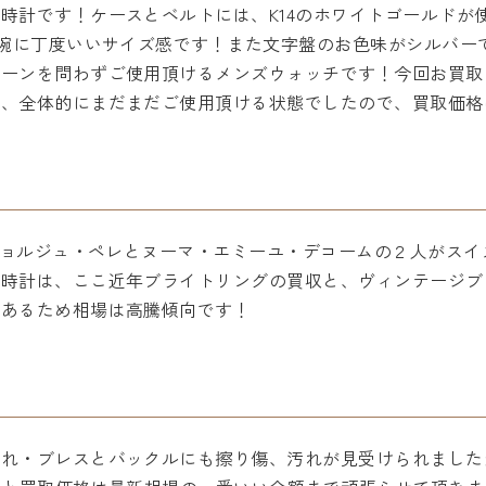
時計です！ケースとベルトには、K14のホワイトゴールドが
の腕に丁度いいサイズ感です！また文字盤のお色味がシルバー
シーンを問わずご使用頂けるメンズウォッチです！今回お買取
が、全体的にまだまだご使用頂ける状態でしたので、買取価格
にジョルジュ・ペレとヌーマ・エミーユ・デコームの２人がス
腕時計は、ここ近年ブライトリングの買収と、ヴィンテージブ
があるため相場は高騰傾向です！
汚れ・ブレスとバックルにも擦り傷、汚れが見受けられました