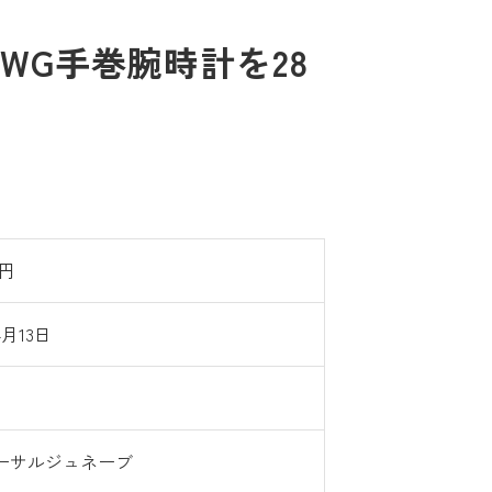
WG手巻腕時計を28
0円
4月13日
ーサルジュネーブ