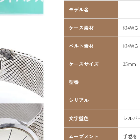
モデル名
ケース素材
K14WG
ベルト素材
K14WG
ケースサイズ
35mm
型番
シリアル
文字盤色
シルバ
ムーブメント
手巻き