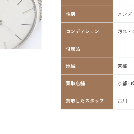
性別
メンズ
コンディション
汚れ・
付属品
地域
京都
買取店舗
京都四
買取したスタッフ
古川