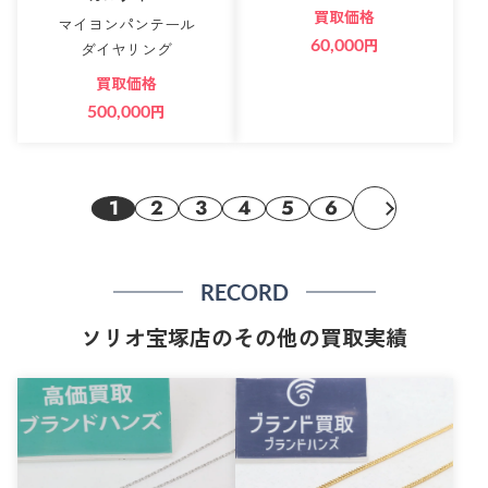
買取価格
マイヨンパンテール
60,000
円
ダイヤリング
買取価格
500,000
円
1
2
3
4
5
6
RECORD
ソリオ宝塚店のその他の買取実績