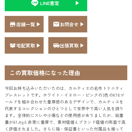
LINE査定
店舗一覧
お問合せ
宅配買取
出張買取
この買取価格になった理由
今回お持ち込みいただいたのは、カルティエの名作トリニティ
ブレスレットです。ホワイト・イエロー・ピンクの3色のK18ゴ
ールドを組み合わせた重厚感のあるデザインで、カルティエを
代表するコレクションのひとつとして世界中で高い人気を誇り
ます。全体的にスレや小傷などの使用感がありましたが、総重
量が61.4gと非常に重厚で、素材価値とブランド価値の両面で高
く評価されました。さらに箱・保証書といった付属品も揃って