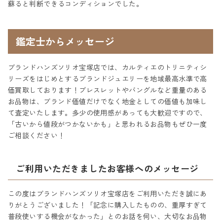
蘇ると判断できるコンディションでした。
鑑定士からメッセージ
ブランドハンズソリオ宝塚店では、カルティエのトリニティシ
リーズをはじめとするブランドジュエリーを地域最高水準で高
価買取しております！ブレスレットやバングルなど重量のある
お品物は、ブランド価値だけでなく地金としての価値も加味し
て査定いたします。多少の使用感があっても大歓迎ですので、
「古いから値段がつかないかも」と思われるお品物もぜひ一度
ご相談ください！
ご利用いただきましたお客様へのメッセージ
この度はブランドハンズソリオ宝塚店をご利用いただき誠にあ
りがとうございました！「記念に購入したものの、重厚すぎて
普段使いする機会がなかった」とのお話を伺い、大切なお品物