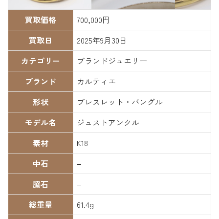
買取価格
700,000円
買取日
2025年9月30日
カテゴリー
ブランドジュエリー
ブランド
カルティエ
形状
ブレスレット・バングル
モデル名
ジュストアンクル
素材
K18
中石
–
脇石
–
総重量
61.4g