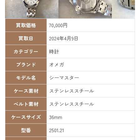
買取価格
70,000円
買取日
2024年4月9日
カテゴリー
時計
ブランド
オメガ
モデル名
シーマスター
ケース素材
ステンレススチール
ベルト素材
ステンレススチール
ケースサイズ
36mm
型番
2501.21