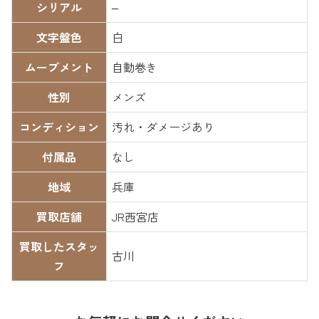
シリアル
–
文字盤色
白
ムーブメント
自動巻き
性別
メンズ
コンディション
汚れ・ダメージあり
付属品
なし
地域
兵庫
買取店舗
JR西宮店
買取したスタッ
古川
フ