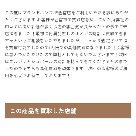
この度はブランドハンズJR西宮店をご利用いただき誠にありが
とうございます!お客様が西宮市で買取店を探していた所弊社の
口コミに高い評価が多くお店の雰囲気が良かったとの事でご来
店頂きました！最初に付属品無しのオメガの時計は買取できま
すかというご相談をいただきましたが、しっかり査定させて頂
き買取可能でしたので7万円での高価買取になりました！お客様
に喜んでいただけたので弊社としても幸いでございます！次回
はブルガリとショパールの時計を持ってきてくださるとの事で
したのでそちらも高価買取を頑張ります！次回のお客様のご利
用を心よりお待ちしております！
この商品を買取した店舗