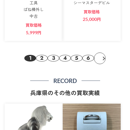
工具
シーマスターデビル
ばね棒外し
買取価格
中古
25,000
円
買取価格
5,999
円
1
2
3
4
5
6
RECORD
兵庫県のその他の買取実績