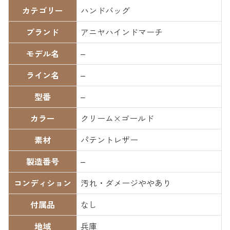
カテゴリー
ハンドバッグ
ブランド
アニヤハインドマーチ
モデル名
–
ライン名
–
型番
–
カラー
クリーム×ゴールド
素材
パテントレザー
製造番号
–
コンディション
汚れ・ダメージややあり
付属品
なし
地域
兵庫