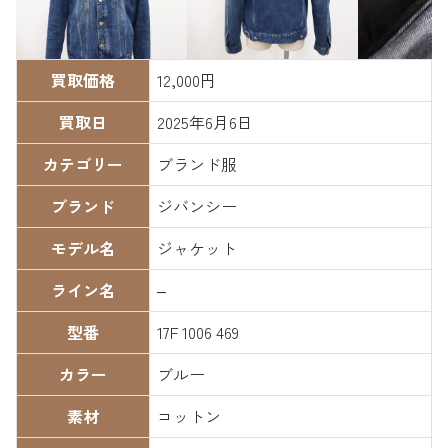
買取価格
12,000円
買取日
2025年6月6日
カテゴリー
ブランド服
ブランド
ジバンシー
モデル名
ジャケット
ライン名
–
型番
17F 1006 469
カラー
ブルー
素材
コットン