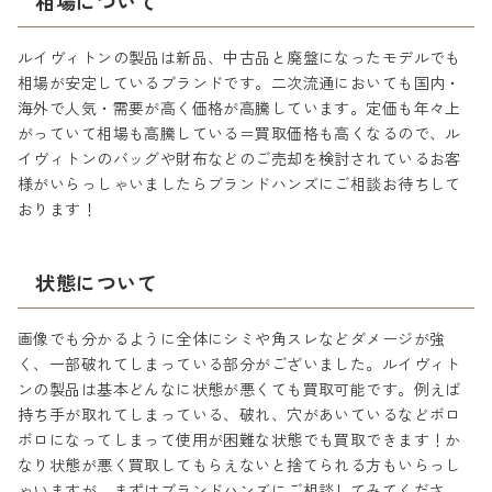
相場について
ルイヴィトンの製品は新品、中古品と廃盤になったモデルでも
相場が安定しているブランドです。二次流通においても国内・
海外で人気・需要が高く価格が高騰しています。定価も年々上
がっていて相場も高騰している＝買取価格も高くなるので、ル
イヴィトンのバッグや財布などのご売却を検討されているお客
様がいらっしゃいましたらブランドハンズにご相談お待ちして
おります！
状態について
画像でも分かるように全体にシミや角スレなどダメージが強
く、一部破れてしまっている部分がございました。ルイヴィト
ンの製品は基本どんなに状態が悪くても買取可能です。例えば
持ち手が取れてしまっている、破れ、穴があいているなどボロ
ボロになってしまって使用が困難な状態でも買取できます！か
なり状態が悪く買取してもらえないと捨てられる方もいらっし
ゃいますが、まずはブランドハンズにご相談してみてくださ