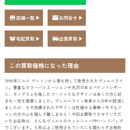
店舗一覧
お問合せ
宅配買取
出張買取
この買取価格になった理由
1998年にルイ ヴィトンから満を持して発売されたヴェルニライ
ン。豊富なカラーバリエーションや光沢のあるパテントレザー
に、モノグラムを施したゴージャスなデザインは多くの方に好
まれ一世を風靡しました。ヴェルニライン発表から25年が経過し
ましたが、その洗練されたデザインは色褪せる事無く今でもフ
ァンの方の心を掴んで離しません！今回お買取りさせていただ
いたお品物は、そんなヴェルニのウィルシャーPMハンドバッグ
でございます。５年以上ご使用されていたにも関わらず比較的