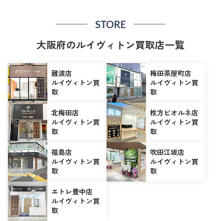
STORE
大阪府のルイヴィトン買取店一覧
難波店
梅田茶屋町店
ルイヴィトン買
ルイヴィトン買
取
取
北梅田店
枚方ビオルネ店
ルイヴィトン買
ルイヴィトン買
取
取
福島店
吹田江坂店
ルイヴィトン買
ルイヴィトン買
取
取
エトレ豊中店
ルイヴィトン買
取