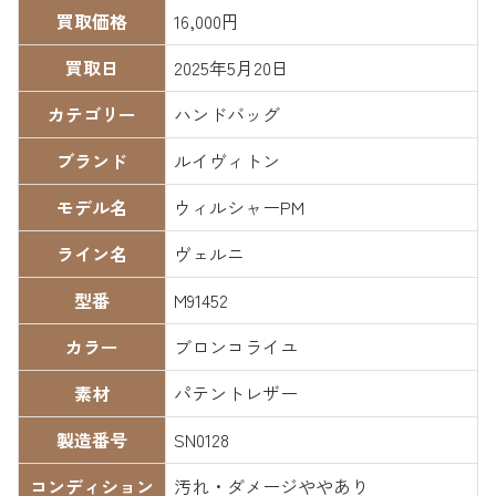
買取価格
16,000円
買取日
2025年5月20日
カテゴリー
ハンドバッグ
ブランド
ルイヴィトン
モデル名
ウィルシャーPM
ライン名
ヴェルニ
型番
M91452
カラー
ブロンコライユ
素材
パテントレザー
製造番号
SN0128
コンディション
汚れ・ダメージややあり