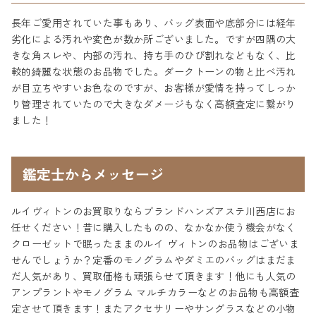
長年ご愛用されていた事もあり、バッグ表面や底部分には経年
劣化による汚れや変色が数か所ございました。ですが四隅の大
きな角スレや、内部の汚れ、持ち手のひび割れなどもなく、比
較的綺麗な状態のお品物でした。ダークトーンの物と比べ汚れ
が目立ちやすいお色なのですが、お客様が愛情を持ってしっか
り管理されていたので大きなダメージもなく高額査定に繋がり
ました！
鑑定士からメッセージ
ルイヴィトンのお買取りならブランドハンズアステ川西店にお
任せください！昔に購入したものの、なかなか使う機会がなく
クローゼットで眠ったままのルイ ヴィトンのお品物はございま
せんでしょうか？定番のモノグラムやダミエのバッグはまだま
だ人気があり、買取価格も頑張らせて頂きます！他にも人気の
アンプラントやモノグラム マルチカラーなどのお品物も高額査
定させて頂きます！またアクセサリーやサングラスなどの小物