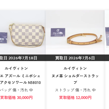
取日
2026年7月18日
買取日
2026年7月6日
ルイヴィトン
ルイヴィトン
エ アズール ミニポシェ
ヌメ革 ショルダーストラッ
アクセソワール N58010
プ
バッグ 傷・汚れ 中
ストラップ 傷・汚れ 中
買取価格
円
買取価格
円
30,000
12,000