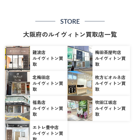
STORE
大阪府のルイヴィトン買取店一覧
難波店
梅田茶屋町店
ルイヴィトン買
ルイヴィトン買
取
取
北梅田店
枚方ビオルネ店
ルイヴィトン買
ルイヴィトン買
取
取
福島店
吹田江坂店
ルイヴィトン買
ルイヴィトン買
取
取
エトレ豊中店
ルイヴィトン買
取