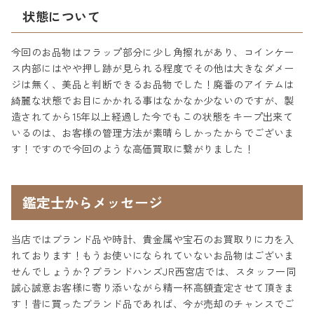
状態について
今回のお品物はフラップ部分に少し角擦れがあり、コインケー
ス内部にはやや押し跡が見られる程度でその他は大きなダメー
ジは無く、美品と判断できるお品物でした！廃番のアイテムは
綺麗な状態でお目にかかれる事はなかなか少ないのですが、製
造されてから15年以上経過した今でもこの状態をキープ出来て
いるのは、お客様の管理方法が素晴らしかったからでございま
す！ですので今回のような高価買取に繋がりました！
鑑定士からメッセージ
当店ではブランド品や時計、貴金属や宝石のお買取りに力を入
れております！もうお使いになられていないお品物はございま
せんでしょうか？ブランドハンズJR西宮店では、スタッフ一同
誠心誠意お客様に寄り添いながら精一杯高額査定させて頂きま
す！昔に買ったブランド品であれば、今が売却のチャンスでご