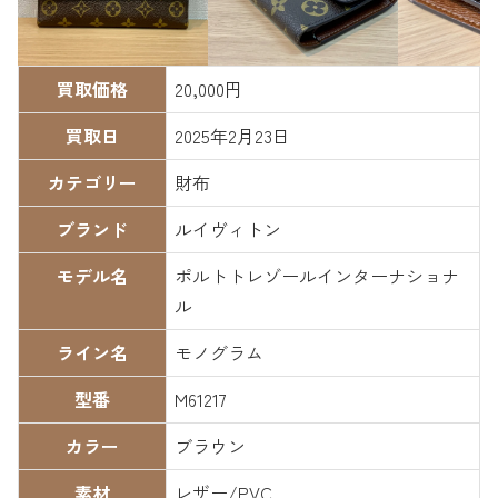
買取価格
20,000円
買取日
2025年2月23日
カテゴリー
財布
ブランド
ルイヴィトン
モデル名
ポルトトレゾールインターナショナ
ル
ライン名
モノグラム
型番
M61217
カラー
ブラウン
素材
レザー/PVC