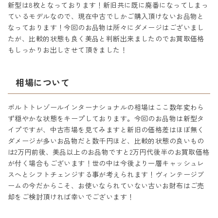
新型は8枚となっております！新旧共に既に廃番になってしまっ
ているモデルなので、現在中古でしかご購入頂けないお品物と
なっております！今回のお品物は所々にダメージはございまし
たが、比較的状態も良く美品と判断出来ましたのでお買取価格
もしっかりお出しさせて頂きました！
相場について
ポルトトレゾールインターナショナルの相場はここ数年変わら
ず穏やかな状態をキープしております。今回のお品物は新型タ
イプですが、中古市場を見てみますと新旧の価格差はほぼ無く
ダメージが多いお品物だと数千円ほど、比較的状態の良いもの
は2万円前後、美品以上のお品物ですと2万円代後半のお買取価格
が付く場合もございます！世の中は今後より一層キャッシュレ
スへとシフトチェンジする事が考えられます！ヴィンテージブ
ームの今だからこそ、お使いなられていない古いお財布はご売
却をご検討頂ければ幸いでございます！