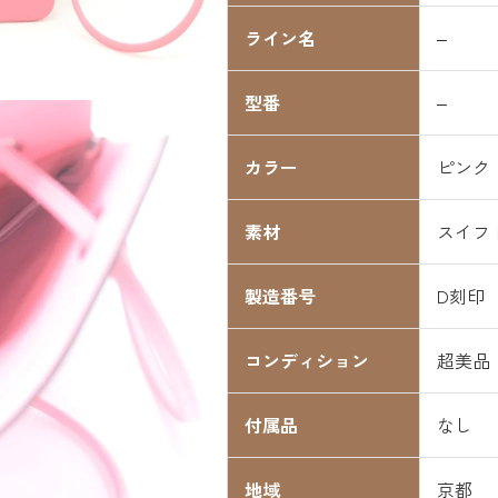
ライン名
–
型番
–
カラー
ピンク
素材
スイフ
製造番号
D刻印
コンディション
超美品
付属品
なし
地域
京都