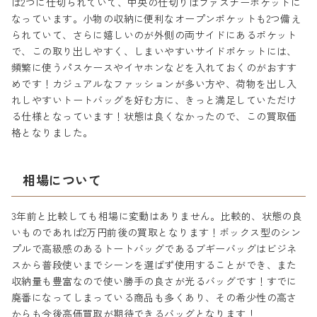
は2つに仕切られていて、中央の仕切りはファスナーポケットに
なっています。小物の収納に便利なオープンポケットも2つ備え
られていて、さらに嬉しいのが外側の両サイドにあるポケット
で、この取り出しやすく、しまいやすいサイドポケットには、
頻繁に使うパスケースやイヤホンなどを入れておくのがおすす
めです！カジュアルなファッションが多い方や、荷物を出し入
れしやすいトートバッグを好む方に、きっと満足していただけ
る仕様となっています！状態は良くなかったので、この買取価
格となりました。
相場について
3年前と比較しても相場に変動はありません。比較的、状態の良
いものであれば2万円前後の買取となります！ボックス型のシン
プルで高級感のあるトートバッグであるブギーバッグはビジネ
スから普段使いまでシーンを選ばず使用することができ、また
収納量も豊富なので使い勝手の良さが光るバッグです！すでに
廃番になってしまっている商品も多くあり、その希少性の高さ
からも今後高価買取が期待できるバッグとなります！