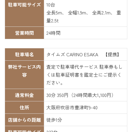
駐車可能サイズ
10台
全長5m、 全幅1.9m、 全高2.1m、 重
量2.5t
営業時間
24時間
駐車場名
タイムズ CARINO ESAKA 【提携】
弊社サービス内
査定で駐車場代サービス 駐車券もし
容
くは駐車証明書を鑑定士にご提示く
ださい。
通常料金
30分 350円（24時間最大1,100円）
住所
大阪府吹田市豊津町9-40
店舗からの距離
徒歩1分
駐車可能サイズ
337台