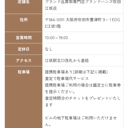
店舗名
ブランド品買取専門店ブランドハンズ吹田
江坂店
住所
〒564-0051 大阪府吹田市豊津町９−１EDG
E江坂1階
営業時間
10:00～19:00
定休日
なし
アクセス
江坂駅北口改札から直結
駐車場
提携駐車場あり(詳細は下記に掲載)
査定で駐車場代サービス
提携駐車場ご利用の場合は鑑定士に駐車券
を提示ください。
査定時間分のチケットをプレゼントいたし
ます
ビルの地下駐車場はご利用いただけませ
ん。