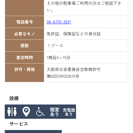
その他の駐車場ご利用の方はご相談下さ
い。
電話番号
06-6170-3531
必要なモノ
免許証、保険証などの身分証
席数
１ブース
査定時間
1商品5～15分
許可・資格
大阪府公安委員会古物商許可
第62203R023815号
設備
サービス