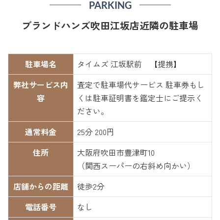
PARKING
ブランドハンズ吹田江坂店近隣の駐車場
駐車場名
タイムズ 江坂駅前 【提携】
弊社サービス内
査定で駐車場代サービス 駐車券もし
容
くは駐車証明書を鑑定士にご提示く
ださい。
通常料金
25分 200円
住所
大阪府吹田市豊津町10
（関西スーパーの右斜め向かい）
店舗からの距離
徒歩2分
電話番号
なし