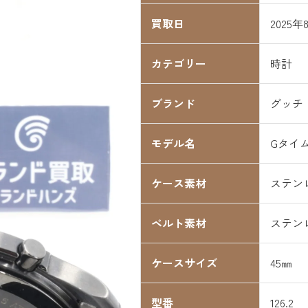
買取日
2025年
カテゴリー
時計
ブランド
グッチ
モデル名
Gタイ
ケース素材
ステン
ベルト素材
ステン
ケースサイズ
45㎜
型番
126.2