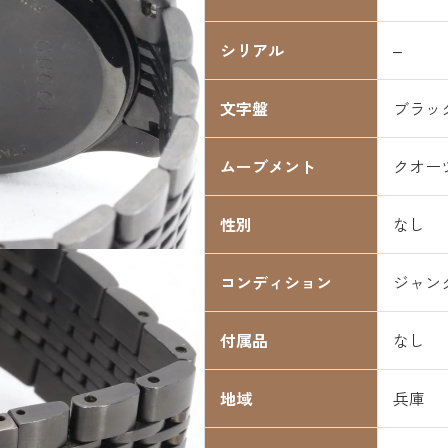
シリアル
–
文字盤
ブラッ
ムーブメント
クオー
性別
なし
コンディション
ジャン
付属品
なし
地域
兵庫