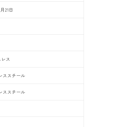
8月21日
ムレス
レススチール
レススチール