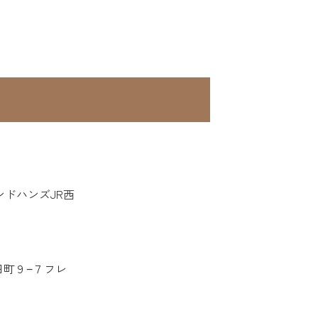
ドハンズJR西
池田町９−７フレ